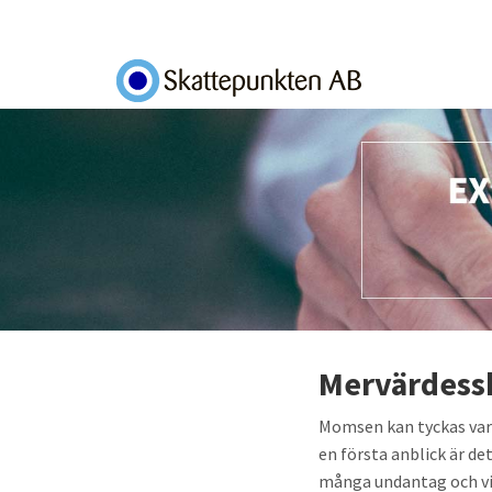
Skip to main content
Toggle menu
Mervärdess
Momsen kan tyckas vara
en första anblick är d
många undantag och vid