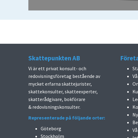
Skattepunkten AB
Föret
Vi är ett privat konsult- och
St
redovisningsföretag bestående av
Vå
mycket erfarna skattejurister,
Om
skattekonsulter, skatteexperter,
Ku
skatterådgivare, bokförare
Le
& redovisningskonsulter.
Ko
Ny
Representerade på följande orter:
Be
Göteborg
Vå
Stockholm
In