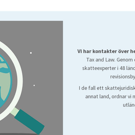
Vi har kontakter över h
Tax and Law. Genom 
skatteexperter i 48 lä
revisionsb
I de fall ett skattejuridi
annat land, ordnar vi
utlän