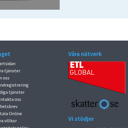
aget
Våra nätverk
artsidan
ra tjänster
 oss
ndregistrering
diga tjänster
ntakta oss
hetsbrev
tala Online
Vi stödjer
ra villkor
tegritetspolicy