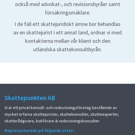
också med advokat-, och revisionsbyråer samt
försäkringsmäklare.
I de fall ett skattejuridiskt ämne bör behandlas
av en skattejurist i ett annat land, ordnar vi med
kontakterna mellan vår klient och den
utländska skattekonsultbyrån.
Skattepunkten AB
Vi är ett privat konsult- och redovisningsföretag bestående av
mycket erfarna skattejurister, skattekonsulter, skatteexperter,
skatterådgivare, bokförare & redovisningskonsulter.
Representerade på följande orter: