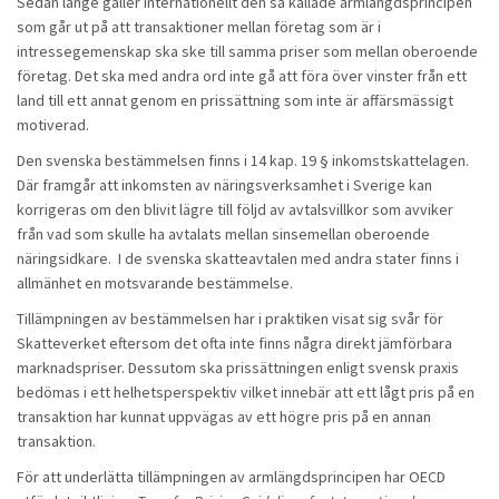
Sedan länge gäller internationellt den så kallade armlängdsprincipen
som går ut på att transaktioner mellan företag som är i
intressegemenskap ska ske till samma priser som mellan oberoende
företag. Det ska med andra ord inte gå att föra över vinster från ett
land till ett annat genom en prissättning som inte är affärsmässigt
motiverad.
Den svenska bestämmelsen finns i 14 kap. 19 § inkomstskattelagen.
Där framgår att inkomsten av näringsverksamhet i Sverige kan
korrigeras om den blivit lägre till följd av avtalsvillkor som avviker
från vad som skulle ha avtalats mellan sinsemellan oberoende
näringsidkare. I de svenska skatteavtalen med andra stater finns i
allmänhet en motsvarande bestämmelse.
Tillämpningen av bestämmelsen har i praktiken visat sig svår för
Skatteverket eftersom det ofta inte finns några direkt jämförbara
marknadspriser. Dessutom ska prissättningen enligt svensk praxis
bedömas i ett helhetsperspektiv vilket innebär att ett lågt pris på en
transaktion har kunnat uppvägas av ett högre pris på en annan
transaktion.
För att underlätta tillämpningen av armlängdsprincipen har OECD