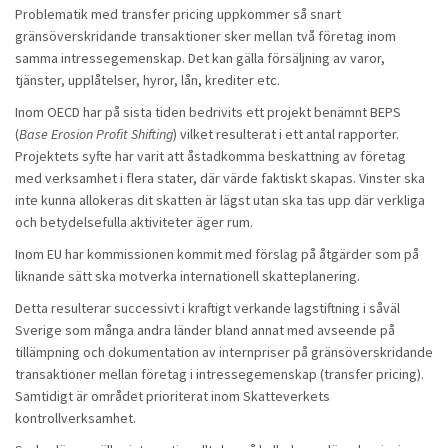
Problematik med transfer pricing uppkommer så snart
gränsöverskridande transaktioner sker mellan två företag inom
samma intressegemenskap. Det kan gälla försäljning av varor,
tjänster, upplåtelser, hyror, lån, krediter etc.
Inom OECD har på sista tiden bedrivits ett projekt benämnt BEPS
(
Base Erosion Profit Shifting
) vilket resulterat i ett antal rapporter.
Projektets syfte har varit att åstadkomma beskattning av företag
med verksamhet i flera stater, där värde faktiskt skapas. Vinster ska
inte kunna allokeras dit skatten är lägst utan ska tas upp där verkliga
och betydelsefulla aktiviteter äger rum.
Inom EU har kommissionen kommit med förslag på åtgärder som på
liknande sätt ska motverka internationell skatteplanering.
Detta resulterar successivt i kraftigt verkande lagstiftning i såväl
Sverige som många andra länder bland annat med avseende på
tillämpning och dokumentation av internpriser på gränsöverskridande
transaktioner mellan företag i intressegemenskap (transfer pricing).
Samtidigt är området prioriterat inom Skatteverkets
kontrollverksamhet.