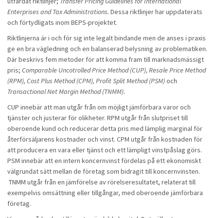
utfärdat riktlinjer;
Transfer Pricing Guidelines for International
Enterprises and Tax Administrations.
Dessa riktlinjer har uppdaterats
och förtydligats inom BEPS-projektet.
Riktlinjerna är i och för sig inte legalt bindande men de anses i praxis
ge en bra vägledning och en balanserad belysning av problematiken.
Där beskrivs fem metoder för att komma fram till marknadsmässigt
pris;
Comparable Uncotrolled Price Method (CUP), Resale Price Method
(RPM), Cost Plus Method (CPM), Profit Split Method (PSM)
och
Transactional Net Margin Method (TNMM).
CUP innebär att man utgår från om möjligt jämförbara varor och
tjänster och justerar för olikheter. RPM utgår från slutpriset till
oberoende kund och reducerar detta pris med lämplig marginal för
återförsäljarens kostnader och vinst. CPM utgår från kostnaden för
att producera en vara eller tjänst och ett lämpligt vinstpåslag görs.
PSM innebär att en intern koncernvinst fördelas på ett ekonomiskt
välgrundat sätt mellan de företag som bidragit till koncernvinsten.
TNMM utgår från en jämförelse av rörelseresultatet, relaterat till
exempelvis omsättning eller tillgångar, med oberoende jämförbara
företag.