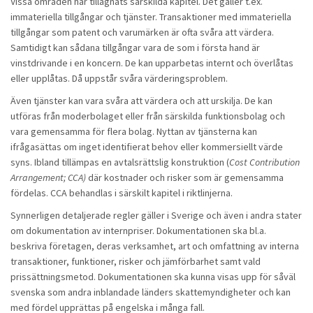
Vissa områden har tillägnats särskilda kapitel. Det gäller t.ex.
immateriella tillgångar och tjänster. Transaktioner med immateriella
tillgångar som patent och varumärken är ofta svåra att värdera.
Samtidigt kan sådana tillgångar vara de som i första hand är
vinstdrivande i en koncern. De kan upparbetas internt och överlåtas
eller upplåtas. Då uppstår svåra värderingsproblem.
Även tjänster kan vara svåra att värdera och att urskilja. De kan
utföras från moderbolaget eller från särskilda funktionsbolag och
vara gemensamma för flera bolag. Nyttan av tjänsterna kan
ifrågasättas om inget identifierat behov eller kommersiellt värde
syns. Ibland tillämpas en avtalsrättslig konstruktion (
Cost Contribution
Arrangement; CCA)
där kostnader och risker som är gemensamma
fördelas. CCA behandlas i särskilt kapitel i riktlinjerna.
Synnerligen detaljerade regler gäller i Sverige och även i andra stater
om dokumentation av internpriser. Dokumentationen ska bl.a.
beskriva företagen, deras verksamhet, art och omfattning av interna
transaktioner, funktioner, risker och jämförbarhet samt vald
prissättningsmetod. Dokumentationen ska kunna visas upp för såväl
svenska som andra inblandade länders skattemyndigheter och kan
med fördel upprättas på engelska i många fall.